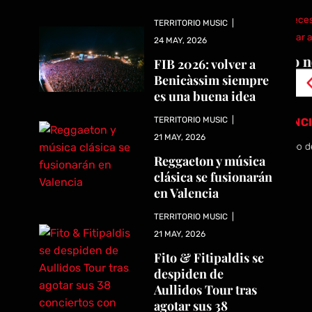
TERRITORIO MUSIC
|
Kenyi Yoshino
Jul
24 MAY, 2026
26
o
John Legend no necesitó nada más
Es
FIB 2026: volver a
que un piano y su voz para enamorar
br
Benicàssim siempre
2026
a Madrid
Va
es una buena idea
TERRITORIO MUSIC
|
CRÓNICAS DE CONCIERTOS
CR
21 MAY, 2026
s...
Hay un pequeño grupo de artistas que llenan el...
Jul
Reggaeton y música
clásica se fusionarán
en Valencia
TERRITORIO MUSIC
|
21 MAY, 2026
Fito & Fitipaldis se
despiden de
Aullidos Tour tras
agotar sus 38