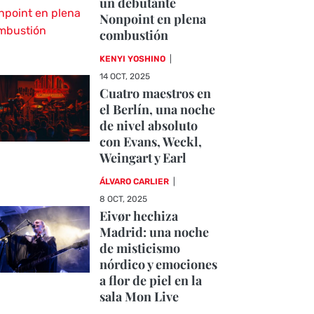
un debutante
Nonpoint en plena
combustión
KENYI YOSHINO
|
14 OCT, 2025
Cuatro maestros en
el Berlín, una noche
de nivel absoluto
con Evans, Weckl,
Weingart y Earl
ÁLVARO CARLIER
|
8 OCT, 2025
Eivør hechiza
Madrid: una noche
de misticismo
nórdico y emociones
a flor de piel en la
sala Mon Live