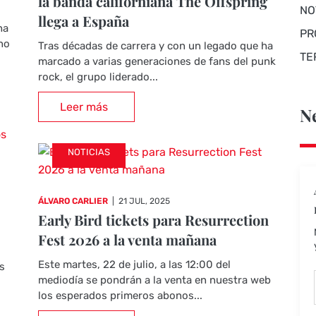
la banda californiana The Offspring
NO
llega a España
ha
PR
no
Tras décadas de carrera y con un legado que ha
TE
marcado a varias generaciones de fans del punk
rock, el grupo liderado...
Leer más
Ne
NOTICIAS
ÁLVARO CARLIER
|
21 JUL, 2025
Early Bird tickets para Resurrection
Fest 2026 a la venta mañana
Este martes, 22 de julio, a las 12:00 del
es
mediodía se pondrán a la venta en nuestra web
los esperados primeros abonos...