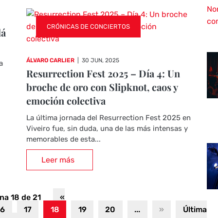
CRÓNICAS DE CONCIERTOS
lá
ÁLVARO CARLIER
|
30 JUN, 2025
a
Resurrection Fest 2025 – Día 4: Un
broche de oro con Slipknot, caos y
emoción colectiva
La última jornada del Resurrection Fest 2025 en
Viveiro fue, sin duda, una de las más intensas y
memorables de esta...
Leer más
na 18 de 21
«
16
17
18
19
20
...
»
Última