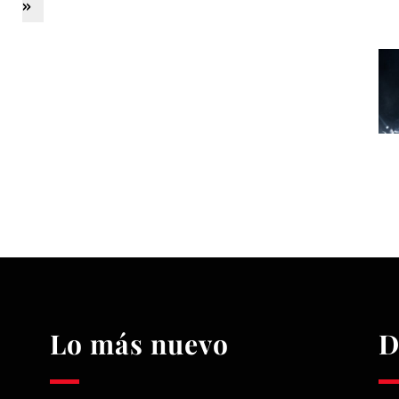
»
Lo más nuevo
D