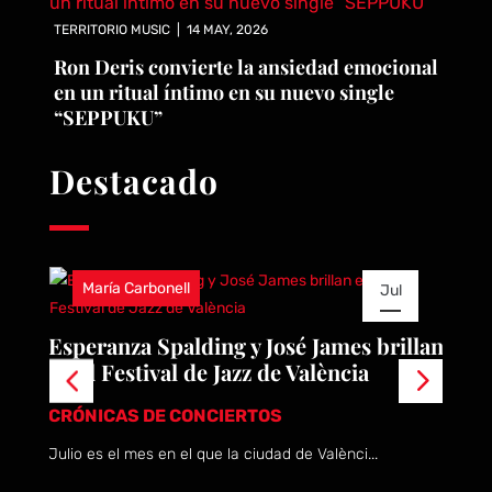
TERRITORIO MUSIC
|
14 MAY, 2026
Ron Deris convierte la ansiedad emocional
en un ritual íntimo en su nuevo single
“SEPPUKU”
Destacado
María Carbonell
Jul
22
e
Esperanza Spalding y José James brillan
R
en el Festival de Jazz de València
A
2026
c
CRÓNICAS DE CONCIERTOS
N
Julio es el mes en el que la ciudad de Valènci...
La