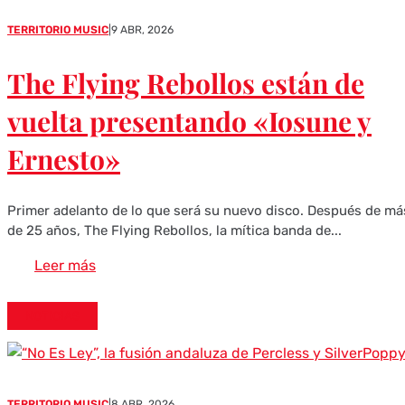
TERRITORIO MUSIC
|
9 ABR, 2026
The Flying Rebollos están de
vuelta presentando «Iosune y
Ernesto»
Primer adelanto de lo que será su nuevo disco. Después de má
de 25 años, The Flying Rebollos, la mítica banda de...
Leer más
NOTICIAS
TERRITORIO MUSIC
|
8 ABR, 2026