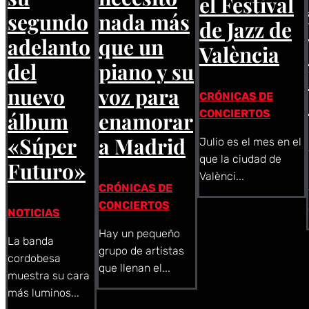
el Festival
segundo
nada más
de Jazz de
adelanto
que un
València
del
piano y su
nuevo
voz para
CRÓNICAS DE
CONCIERTOS
álbum
enamorar
«Súper
a Madrid
Julio es el mes en el
que la ciudad de
Futuro»
Valènci...
CRÓNICAS DE
CONCIERTOS
NOTICIAS
Hay un pequeño
La banda
grupo de artistas
cordobesa
que llenan el...
muestra su cara
más luminos...