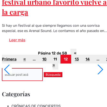
festival urbano favorito vuelve a
la carga
Si hay un festival al que siempre llegamos con una sonrisa
especial, ese es Arenal Sound. Lo contamos el año pasado en...
Leer más
Página 12 de 58
«
Primera
«
...
10
11
12
13
14
...
»
Buscar:
Categorías
CRÓNICAS DE CONCIERTOS