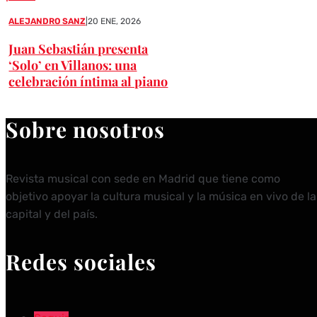
ALEJANDRO SANZ
|
20 ENE, 2026
Juan Sebastián presenta
‘Solo’ en Villanos: una
celebración íntima al piano
Sobre nosotros
Revista musical con sede en Madrid que tiene como
objetivo apoyar la cultura musical y la música en vivo de la
capital y del país.
Redes sociales