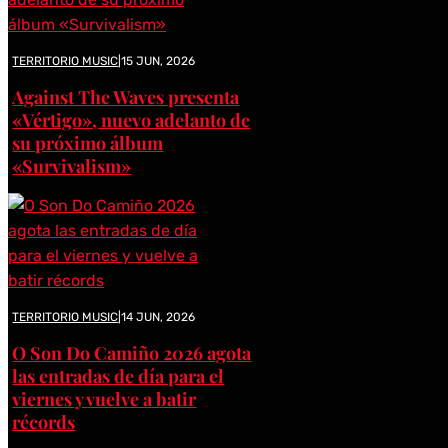
TERRITORIO MUSIC
|
15 JUN, 2026
Against The Waves presenta
«Vértigo», nuevo adelanto de
su próximo álbum
«Survivalism»
TERRITORIO MUSIC
|
14 JUN, 2026
O Son Do Camiño 2026 agota
las entradas de día para el
viernes y vuelve a batir
récords