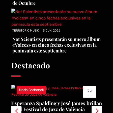
de Octubre
TERRITORIO MUSIC
|
3 JUN, 2026
Not Scientists presentarán su nuevo álbum
«Voices» en cinco fechas exclusivas en la
península este septiembre
Destacado
María Carbonell
Jul
22
e
Esperanza Spalding y José James brillan
R
en el Festival de Jazz de València
A
2026