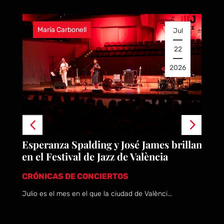
Territorio Music
onell
Jul
22
2026
Radio3 y el talen
Spalding y José James brillan
Arrecife en Vivo, 
val de Jazz de València
convivencia”
E CONCIERTOS
NOTICIAS
en el que la ciudad de Valènci...
La emisora pública viajó 