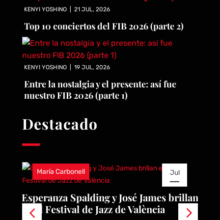
KENYI YOSHINO
|
21 JUL, 2026
Top 10 conciertos del FIB 2026 (parte 2)
KENYI YOSHINO
|
19 JUL, 2026
Entre la nostalgia y el presente: así fue
nuestro FIB 2026 (parte 1)
Destacado
María Carbonell
Jul
22
e
Esperanza Spalding y José James brillan
R
en el Festival de Jazz de València
A
2026