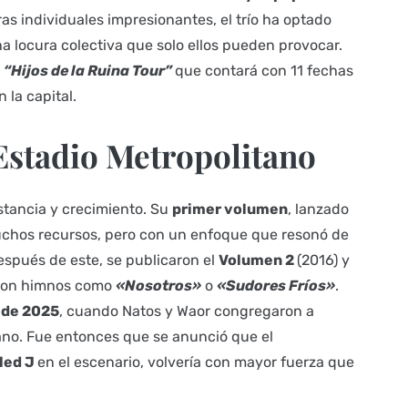
as individuales impresionantes, el trío ha optado
a locura colectiva que solo ellos pueden provocar.
a
“Hijos de la Ruina Tour”
que contará con 11 fechas
 la capital.
Estadio Metropolitano
nstancia y crecimiento. Su
primer volumen
, lanzado
chos recursos, pero con un enfoque que resonó de
Después de este, se publicaron el
Volumen 2
(2016) y
daron himnos como
«Nosotros»
o
«Sudores Fríos»
.
o de 2025
, cuando Natos y Waor congregaron a
ano. Fue entonces que se anunció que el
led J
en el escenario, volvería con mayor fuerza que