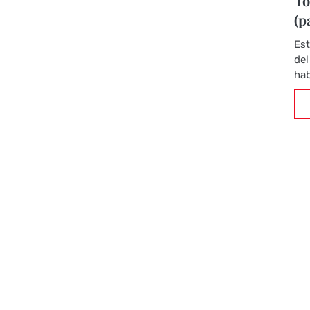
To
(p
Est
del
hab