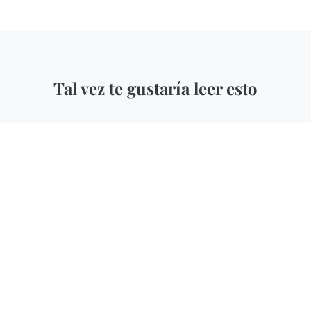
Tal vez te gustaría leer esto
NOTICIAS
TERRITORIO MUSIC
|
3 AGO, 2026
Nueva gira Route Resurrection:
Megadeth anuncian sus últimos
conciertos en España en 2027 dentro