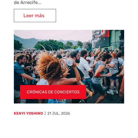
de Arrecife...
Leer más
CRÓNICAS DE CONCIERTOS
KENYI YOSHINO
|
21 JUL, 2026
Top 10 conciertos del FIB 2026 (parte
2)