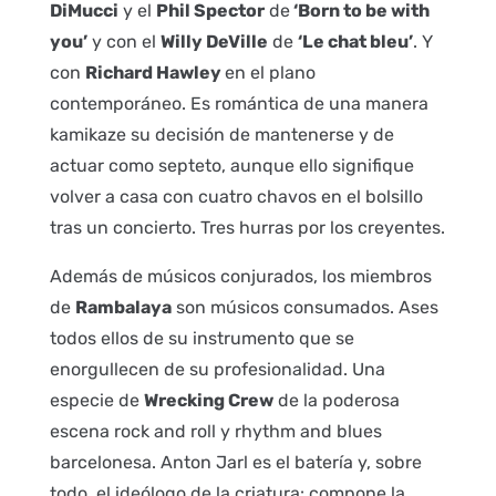
DiMucci
y el
Phil Spector
de
‘Born to be with
you’
y con el
Willy DeVille
de
‘Le chat bleu’
. Y
con
Richard Hawley
en el plano
contemporáneo. Es romántica de una manera
kamikaze su decisión de mantenerse y de
actuar como septeto, aunque ello signifique
volver a casa con cuatro chavos en el bolsillo
tras un concierto. Tres hurras por los creyentes.
Además de músicos conjurados, los miembros
de
Rambalaya
son músicos consumados. Ases
todos ellos de su instrumento que se
enorgullecen de su profesionalidad. Una
especie de
Wrecking Crew
de la poderosa
escena rock and roll y rhythm and blues
barcelonesa. Anton Jarl es el batería y, sobre
todo, el ideólogo de la criatura: compone la