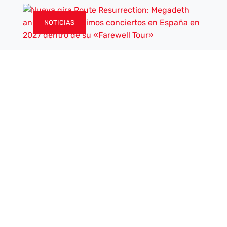
NOTICIAS
TERRITORIO MUSIC
|
3 AGO, 2026
Nueva gira Route Resurrection:
Megadeth anuncian sus últimos
conciertos en España en 2027 dentro
de su «Farewell Tour»
LA BANDA ACTUARÁ LOS PRÓXIMOS 10 Y 12 DE
ABRIL EN BARCELONA Y MADRID CON BLACK
LABEL SOCIETY Y TESTAMENT COMO BANDAS...
Leer más
NOTICIAS