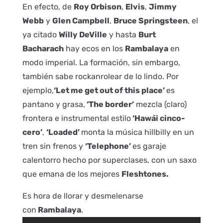
En efecto, de
Roy Orbison
,
Elvis
,
Jimmy
Webb
y
Glen Campbell
,
Bruce Springsteen
, el
ya citado
Willy DeVille
y hasta
Burt
Bacharach
hay ecos en los
Rambalaya
en
modo imperial. La formación, sin embargo,
también sabe rockanrolear de lo lindo. Por
ejemplo,
‘Let me get out of this place’
es
pantano y grasa,
‘The border’
mezcla (claro)
frontera e instrumental estilo
‘Hawái cinco-
cero’
,
‘Loaded’
monta la música hillbilly en un
tren sin frenos y
‘Telephone’
es garaje
calentorro hecho por superclases, con un saxo
que emana de los mejores
Fleshtones.
Es hora de llorar y desmelenarse
con
Rambalaya
.