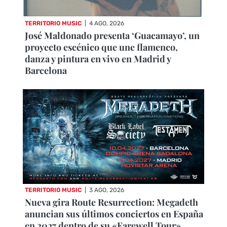
TERRITORIO MUSIC
|
4 AGO, 2026
José Maldonado presenta ‘Guacamayo’, un
proyecto escénico que une flamenco,
danza y pintura en vivo en Madrid y
Barcelona
TERRITORIO MUSIC
|
3 AGO, 2026
Nueva gira Route Resurrection: Megadeth
anuncian sus últimos conciertos en España
en 2027 dentro de su «Farewell Tour»