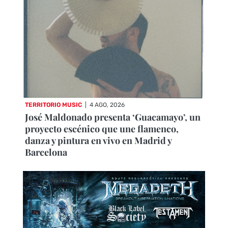
TERRITORIO MUSIC
|
4 AGO, 2026
José Maldonado presenta ‘Guacamayo’, un
proyecto escénico que une flamenco,
danza y pintura en vivo en Madrid y
Barcelona