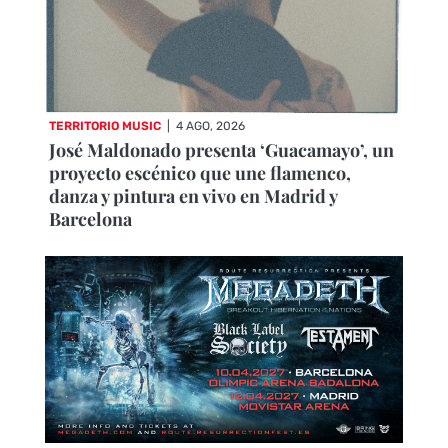
TERRITORIO MUSIC
|
4 AGO, 2026
José Maldonado presenta ‘Guacamayo’, un
proyecto escénico que une flamenco,
danza y pintura en vivo en Madrid y
Barcelona