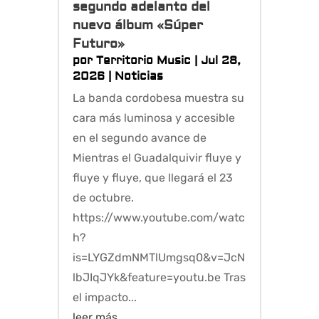
segundo adelanto del
nuevo álbum «Súper
Futuro»
por
Territorio Music
|
Jul 28,
2026
|
Noticias
La banda cordobesa muestra su
cara más luminosa y accesible
en el segundo avance de
Mientras el Guadalquivir fluye y
fluye y fluye, que llegará el 23
de octubre.
https://www.youtube.com/watc
h?
is=LYGZdmNMTlUmgsq0&v=JcN
lbJIqJYk&feature=youtu.be Tras
el impacto...
leer más