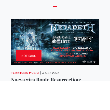
NOTICIAS
TERRITORIO MUSIC
|
3 AGO, 2026
Nueva gira Route Resurrection:
Megadeth anuncian sus últimos
conciertos en España en 2027 dentro
de su «Farewell Tour»
LA BANDA ACTUARÁ LOS PRÓXIMOS 10 Y 12 DE