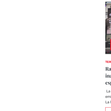
TER
Ra
in
es
La 
emi
La 