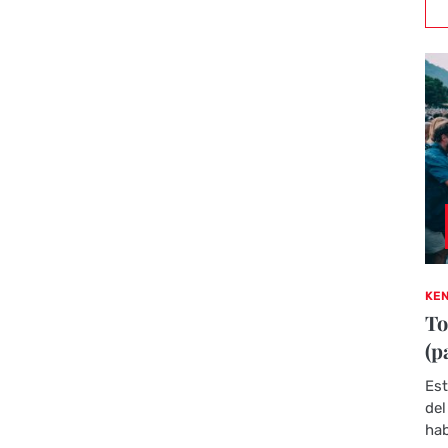
KEN
To
(p
Est
del
hab