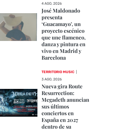
4 AGO, 2026
José Maldonado
presenta
‘Guacamayo’, un
proyecto escénico
que une flamenco,
danza y pintura en
vivo en Madrid y
Barcelona
TERRITORIO MUSIC
|
3 AGO, 2026
Nueva gira Route
Resurrection:
Megadeth anuncian
sus últimos
conciertos en
España en 2027
dentro de su