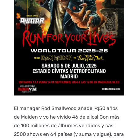
El manager Rod Smallwood añade: «¡50 años
de Maiden y yo he vivido 46 de ellos! Con más
de 100 millones de álbumes vendidos y casi
2500 shows en 64 países (y suma y sigue), para