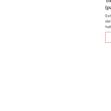
To
(p
Est
del
hab