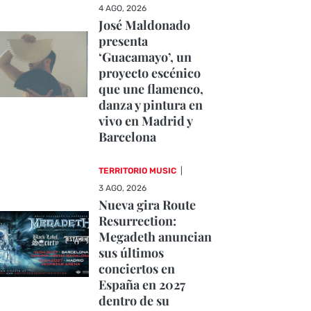
4 AGO, 2026
José Maldonado
presenta
‘Guacamayo’, un
proyecto escénico
que une flamenco,
danza y pintura en
vivo en Madrid y
Barcelona
TERRITORIO MUSIC
|
3 AGO, 2026
Nueva gira Route
Resurrection:
Megadeth anuncian
sus últimos
conciertos en
España en 2027
dentro de su