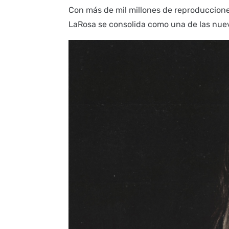
Con más de mil millones de reproducciones 
LaRosa se consolida como una de las nue