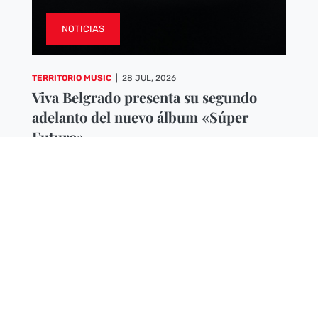
NOTICIAS
TERRITORIO MUSIC
|
28 JUL, 2026
Viva Belgrado presenta su segundo
adelanto del nuevo álbum «Súper
Futuro»
La banda cordobesa muestra su cara más
luminosa y accesible en el segundo avance de
Mientras el Guadalquivir fluye y...
Leer más