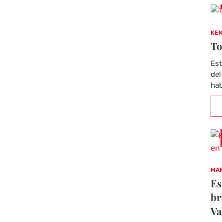
KEN
To
Est
del
hab
MAR
Es
br
Va