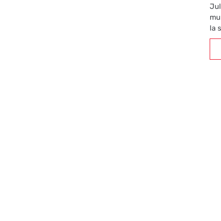
Jul
mul
la 