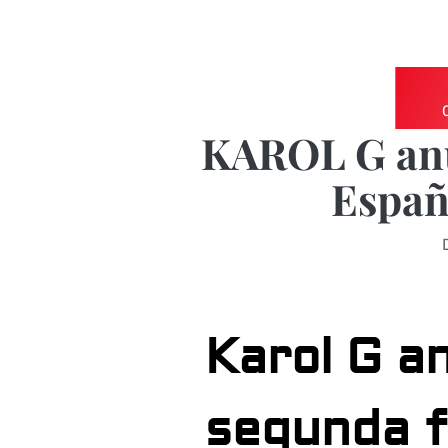
KAROL G anu
Españ
Karol G a
segunda 