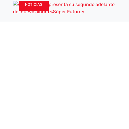
NOTICIAS
TERRITORIO MUSIC
|
28 JUL, 2026
Viva Belgrado presenta su segundo
adelanto del nuevo álbum «Súper
Futuro»
La banda cordobesa muestra su cara más
luminosa y accesible en el segundo avance de
Mientras el Guadalquivir fluye y...
Leer más
CRÓNICAS DE CONCIERTOS