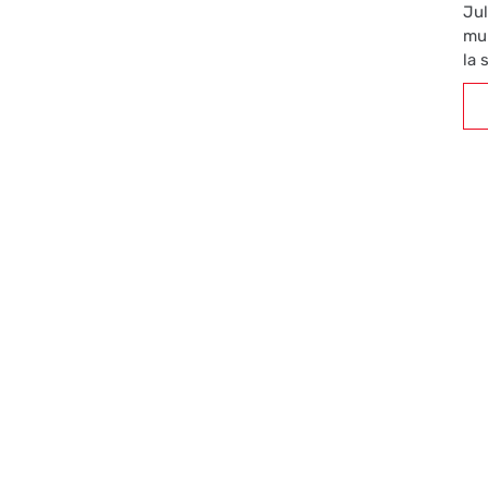
Jul
mul
la 