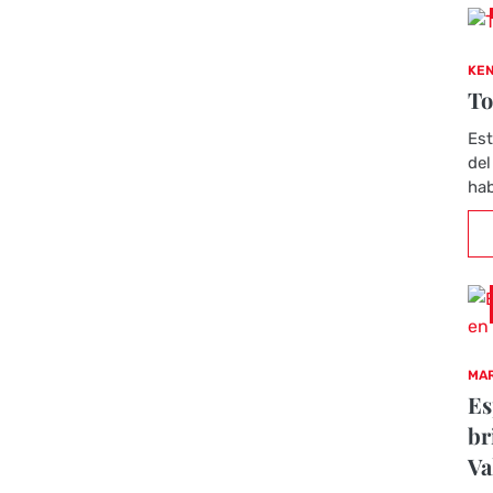
KEN
To
Est
del
hab
MAR
Es
br
Va