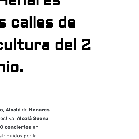
 Henares
s calles de
cultura del 2
nio.
io
,
Alcalá
de
Henares
estival
Alcalá
Suena
70
conciertos
en
stribuidos por la