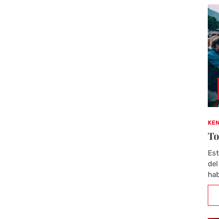
KEN
To
Est
del
hab