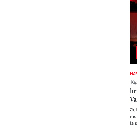
MAR
Es
br
Va
Jul
mul
la 