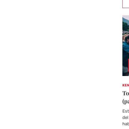
KEN
To
(p
Est
del
hab