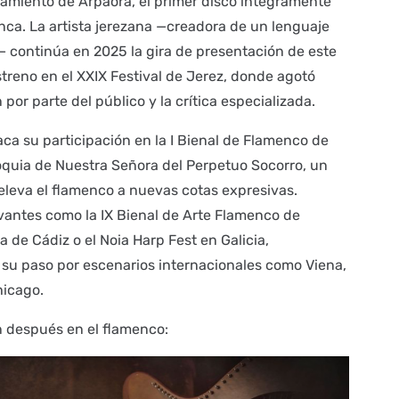
zamiento de Arpaora, el primer disco íntegramente
ca. La artista jerezana —creadora de un lenguaje
— continúa en 2025 la gira de presentación de este
streno en el XXIX Festival de Jerez, donde agotó
por parte del público y la crítica especializada.
aca su participación en la I Bienal de Flamenco de
roquia de Nuestra Señora del Perpetuo Socorro, un
leva el flamenco a nuevas cotas expresivas.
evantes como la IX Bienal de Arte Flamenco de
ra de Cádiz o el Noia Harp Fest en Galicia,
 su paso por escenarios internacionales como Viena,
hicago.
n después en el flamenco: