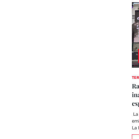
TER
Ra
in
es
La 
emi
La 