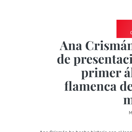
Ana Crismán 
de presentac
primer á
flamenca de 
m
M