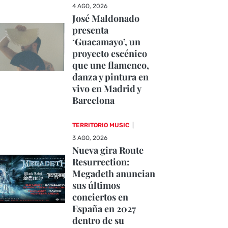
4 AGO, 2026
José Maldonado
presenta
‘Guacamayo’, un
proyecto escénico
que une flamenco,
danza y pintura en
vivo en Madrid y
Barcelona
TERRITORIO MUSIC
|
3 AGO, 2026
Nueva gira Route
Resurrection:
Megadeth anuncian
sus últimos
conciertos en
España en 2027
dentro de su