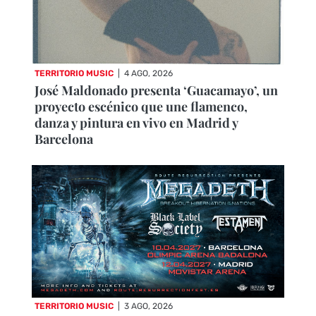
TERRITORIO MUSIC
|
4 AGO, 2026
José Maldonado presenta ‘Guacamayo’, un
proyecto escénico que une flamenco,
danza y pintura en vivo en Madrid y
Barcelona
TERRITORIO MUSIC
|
3 AGO, 2026