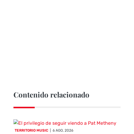
musicales entre las que elegir.
Al aire libre o en espacios
cerrados, ciclos como Far
València, los Conciertos de
Viveros o el ya clásico...
Contenido relacionado
TERRITORIO MUSIC
|
6 AGO, 2026