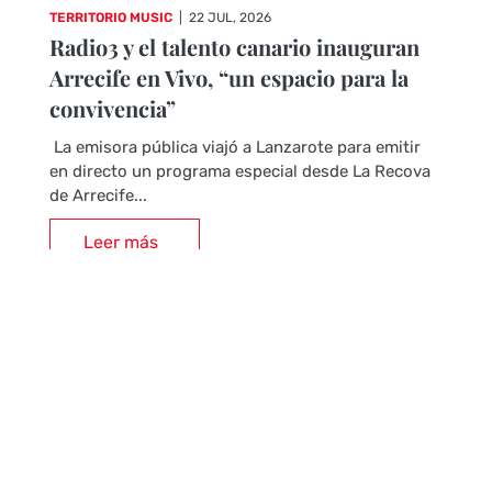
TERRITORIO MUSIC
|
22 JUL, 2026
Radio3 y el talento canario inauguran
Arrecife en Vivo, “un espacio para la
convivencia”
La emisora pública viajó a Lanzarote para emitir
en directo un programa especial desde La Recova
de Arrecife...
Leer más
CRÓNICAS DE CONCIERTOS
KENYI YOSHINO
|
21 JUL, 2026
Top 10 conciertos del FIB 2026 (parte
2)
Esta es la segunda parte de nuestro especial del
FIB 2026. En el primer artículo quisimos hablar del