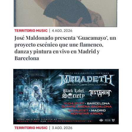
TERRITORIO MUSIC
|
4 AGO, 2026
José Maldonado presenta ‘Guacamayo’, un
proyecto escénico que une flamenco,
danza y pintura en vivo en Madrid y
Barcelona
TERRITORIO MUSIC
|
3 AGO, 2026