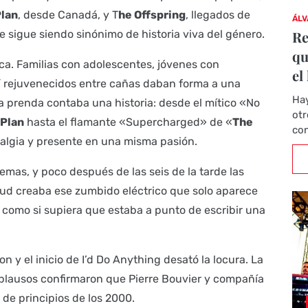
Plan
, desde Canadá, y T
he Offspring
, llegados de
ÁLV
 sigue siendo sinónimo de historia viva del género.
Re
qu
ica. Familias con adolescentes, jóvenes con
el
′ rejuvenecidos entre cañas daban forma a una
Hay
da prenda contaba una historia: desde el mítico «No
otr
 Plan
hasta el flamante «Supercharged» de «
The
con
talgia y presente en una misma pasión.
lemas, y poco después de las seis de la tarde las
tud creaba ese zumbido eléctrico que solo aparece
 como si supiera que estaba a punto de escribir una
n y el inicio de I’d Do Anything desató la locura. La
 aplausos confirmaron que Pierre Bouvier y compañía
de principios de los 2000.