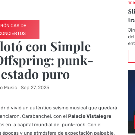
TER
Sl
tr
CRÓNICAS DE
Jim
CONCIERTOS
del
lotó con Simple
ent
Offspring: punk-
 estado puro
rio Music
|
Sep 27, 2025
adrid vivió un auténtico seísmo musical que quedará
enciaron. Carabanchel, con el
Palacio Vistalegre
as en la capital mundial del punk-rock. Con el
as épocas y una atmósfera de expectación palpable,