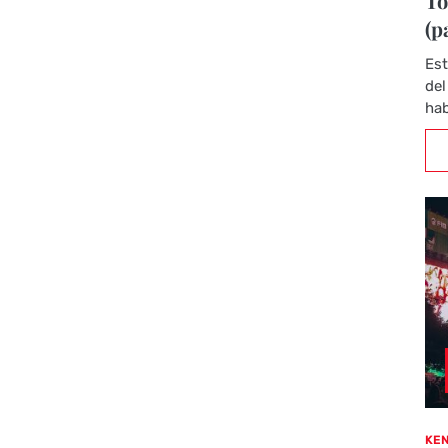
To
(p
Est
del
hab
KEN