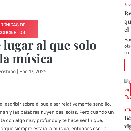
ÁLV
Re
qu
CRÓNICAS DE
el
CONCIERTOS
 lugar al que solo
Hay
otr
 la música
con
Yoshino
|
Ene 17, 2026
escribir sobre él suele ser relativamente sencillo.
KEN
nan y las palabras fluyen casi solas. Pero cuando un
Bé
cta con algo muy profundo y te hace sentir que,
vi
porque siempre estará la música, entonces escribir