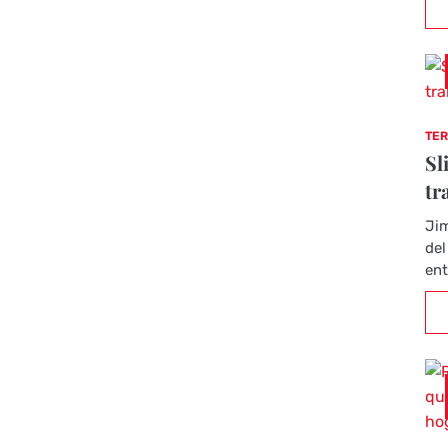
TER
Sl
tr
Jim
del
ent