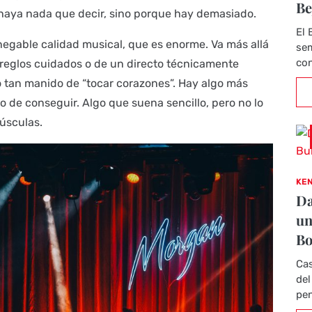
Be
haya nada que decir, sino porque hay demasiado.
El 
egable calidad musical, que es enorme. Va más allá
sem
con
rreglos cuidados o de un directo técnicamente
o tan manido de “tocar corazones”. Hay algo más
o de conseguir. Algo que suena sencillo, pero no lo
úsculas.
KEN
Da
un
Bo
Cas
del
pen