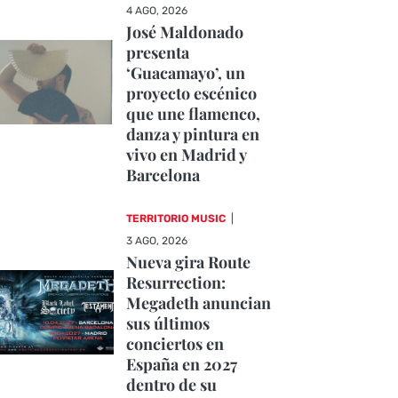
4 AGO, 2026
José Maldonado
presenta
‘Guacamayo’, un
proyecto escénico
que une flamenco,
danza y pintura en
vivo en Madrid y
Barcelona
TERRITORIO MUSIC
|
3 AGO, 2026
Nueva gira Route
Resurrection:
Megadeth anuncian
sus últimos
conciertos en
España en 2027
dentro de su