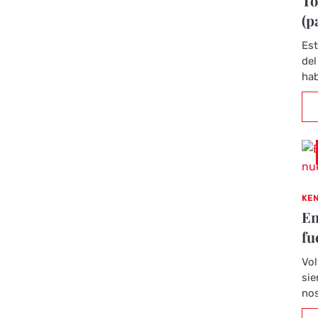
To
(p
Est
del
hab
KEN
En
fu
Vol
sie
nos