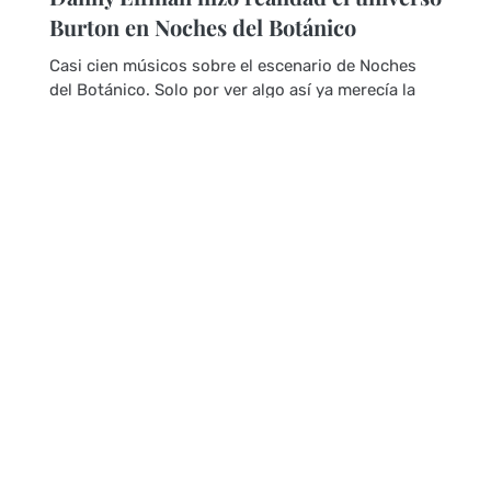
Burton en Noches del Botánico
Casi cien músicos sobre el escenario de Noches
del Botánico. Solo por ver algo así ya merecía la
pena acercarse hasta...
Leer más
CRÓNICAS DE CONCIERTOS
LUIS JAIME BLANCH
|
9 JUL, 2026
La Reina Del Flow gobierna en el Roig
Arena
El pasado 8 de julio tuvo lugar uno de los eventos
más Esperados en el Roig arena, el elenco de la
reina del flow daba...
Leer más