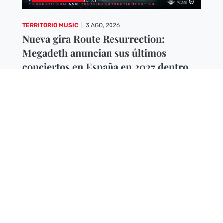
TERRITORIO MUSIC
|
3 AGO, 2026
Nueva gira Route Resurrection:
Megadeth anuncian sus últimos
conciertos en España en 2027 dentro
de su «Farewell Tour»
LA BANDA ACTUARÁ LOS PRÓXIMOS 10 Y 12 DE
ABRIL EN BARCELONA Y MADRID CON BLACK
LABEL SOCIETY Y TESTAMENT COMO BANDAS...
Leer más