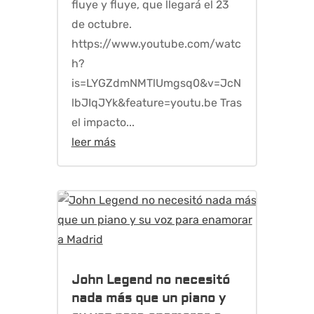
fluye y fluye, que llegará el 23
de octubre.
https://www.youtube.com/watc
h?
is=LYGZdmNMTlUmgsq0&v=JcN
lbJIqJYk&feature=youtu.be Tras
el impacto...
leer más
John Legend no necesitó
nada más que un piano y