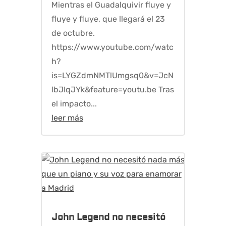
Mientras el Guadalquivir fluye y
fluye y fluye, que llegará el 23
de octubre.
https://www.youtube.com/watc
h?
is=LYGZdmNMTlUmgsq0&v=JcN
lbJIqJYk&feature=youtu.be Tras
el impacto...
leer más
John Legend no necesitó