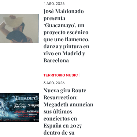
4 AGO, 2026
José Maldonado
presenta
‘Guacamayo’, un
proyecto escénico
que une flamenco,
danza y pintura en
vivo en Madrid y
Barcelona
TERRITORIO MUSIC
|
3 AGO, 2026
Nueva gira Route
Resurrection:
Megadeth anuncian
sus últimos
conciertos en
España en 2027
dentro de su