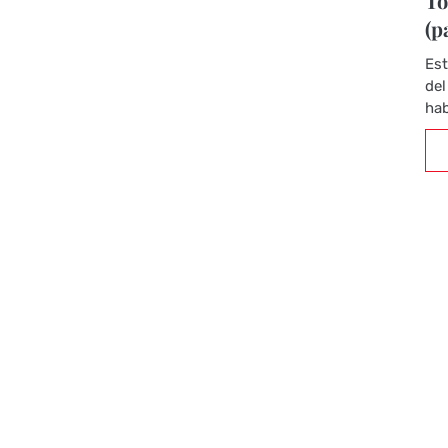
To
(p
Est
del
hab